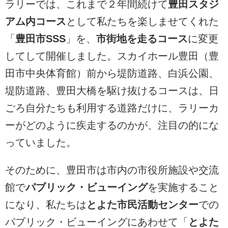
ラリーでは、これまで２年間続けて
豊田スタジ
アム内コース
として私たちを楽しませてくれた
「
豊田市SSS
」を、
市街地を走るコース
に変更
してして開催しました。スカイホール豊田（豊
田市中央体育館）前から堤防道路、白浜公園、
堤防道路、豊田大橋を駆け抜けるコースは、日
ごろ自分たちも利用する道路だけに、ラリーカ
ーがどのように疾走するのかが、注目の的にな
っていました。
そのために、豊田市は市内の市役所施設や交流
館で
パブリック・ビューイング
を実施すること
になり、私たちは
とよた市民活動センター
での
パブリック・ビューイングにあわせて「
とよた