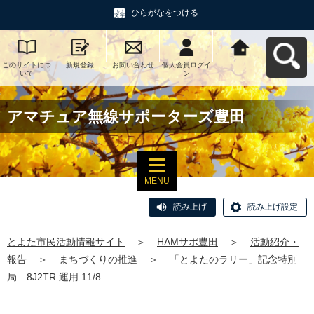
ひらがなをつける
このサイトにつ
新規登録
お問い合わせ
個人会員ログイ
とよた市民活動
いて
ン
情報サイトへ戻
る
アマチュア無線サポーターズ豊田
MENU
読み上げ
読み上げ設定
とよた市民活動情報サイト
＞
HAMサポ豊田
＞
活動紹介・
報告
＞
まちづくりの推進
＞
「とよたのラリー」記念特別
局 8J2TR 運用 11/8