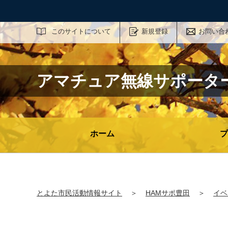
サイト内検索
このサイトについて
新規登録
お問い合
アマチュア無線サポータ
ホーム
プ
とよた市民活動情報サイト
＞
HAMサポ豊田
＞
イベ