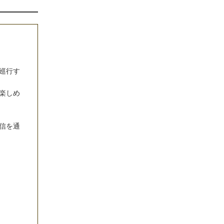
巡行す
楽しめ
信を通