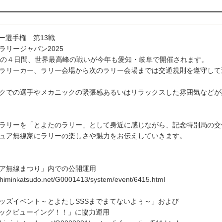
リー選手権 第13戦
リージャパン2025
での４日間、世界最高峰の戦いが今年も愛知・岐阜で開催されます。
ラリーカー、ラリー会場から次のラリー会場までは交通規則を遵守して
クでの選手やメカニックの緊張感あるいはリラックスした雰囲気などが
ラリーを「とよたのラリー」として身近に感じながら、記念特別局の交
ュア無線家にラリーの楽しさや魅力をお伝えしていきます。
ア無線まつり」内での公開運用
-shiminkatsudo.net/G0001413/system/event/6415.html
ッズイベント～とよたしSSSまでまてないよぅ～」および
リックビューイング！！」に協力運用