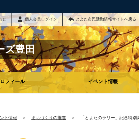
わせ
個人会員ログイン
とよた市民活動情報サイトへ戻る
ーズ豊田
ロフィール
イベント情報
ント情報
＞
まちづくりの推進
＞
「とよたのラリー」記念特別局 8J