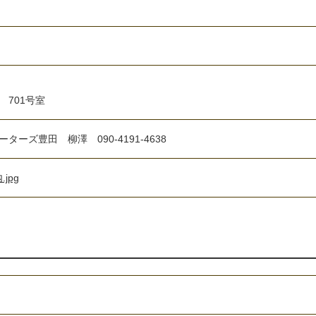
701号室
ーズ豊田 柳澤 090-4191-4638
jpg