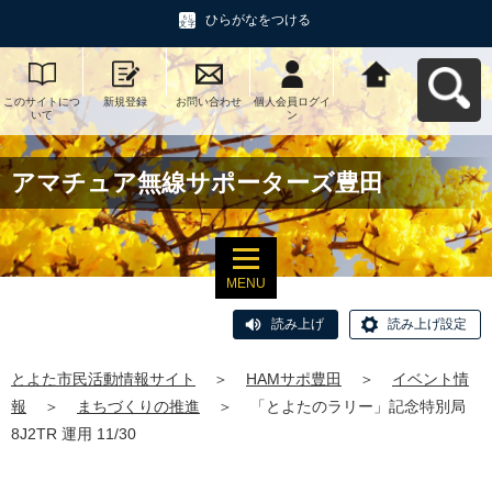
ひらがなをつける
このサイトにつ
新規登録
お問い合わせ
個人会員ログイ
とよた市民活動
いて
ン
情報サイトへ戻
る
アマチュア無線サポーターズ豊田
MENU
読み上げ
読み上げ設定
とよた市民活動情報サイト
＞
HAMサポ豊田
＞
イベント情
報
＞
まちづくりの推進
＞
「とよたのラリー」記念特別局
8J2TR 運用 11/30