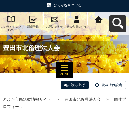
ひらがなをつける
このサイトにつ
新規登録
お問い合わせ
個人会員ログイ
とよた市民活動
いて
ン
情報サイトへ戻
る
豊田市北倫理法人会
MENU
読み上げ
読み上げ設定
とよた市民活動情報サイト
＞
豊田市北倫理法人会
＞
団体プ
ロフィール