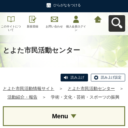
ひらがなをつける
このサイトにつ
新規登録
お問い合わせ
個人会員ログイ
とよた市民活動
いて
ン
情報サイトへ戻
る
とよた市民活動センター
読み上げ
読み上げ設定
とよた市民活動情報サイト
＞
とよた市民活動センター
＞
活動紹介・報告
＞
学術・文化・芸術・スポーツの振興
Menu