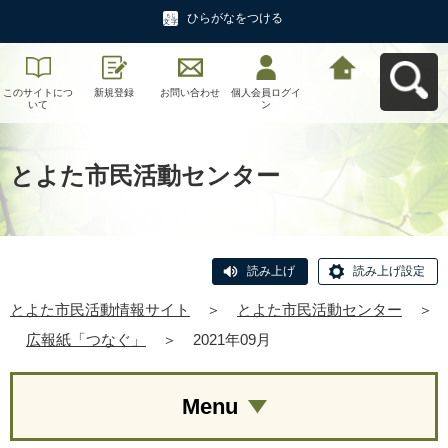
ひらがなをつける
このサイトにつ
新規登録
お問い合わせ
個人会員ログイ
とよた市民活動
いて
ン
情報サイトへ戻
る
とよた市民活動センター
読み上げ
読み上げ設定
とよた市民活動情報サイト
＞
とよた市民活動センター
＞
広報紙「つなぐ」
＞
2021年09月
Menu