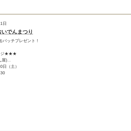
21日
おいでんまつり
缶バッチプレゼント！
ージ★★★
)...
10日（土）
30