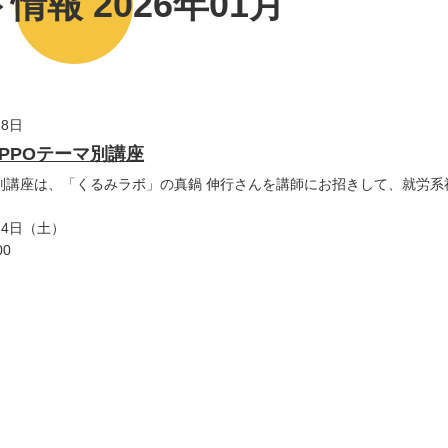
情報 2026年01月
28日
RePPOテーマ別講座
マ別講座は、「くるみラボ」の真鍋 伸行さんを講師にお招きして、就労系
14日（土）
00