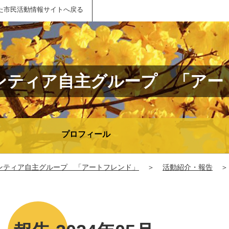
た市民活動情報サイトへ戻る
ンティア自主グループ 「アー
プロフィール
ンティア自主グループ 「アートフレンド」
＞
活動紹介・報告
＞