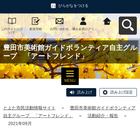
ひらがなをつける
このサイトにつ
新規登録
お問い合わせ
個人会員ログイ
とよた市民活動
いて
ン
情報サイトへ戻
る
豊田市美術館ガイドボランティア自主グル
ープ 「アートフレンド」
MENU
読み上げ
読み上げ設定
とよた市民活動情報サイト
＞
豊田市美術館ガイドボランティア
自主グループ 「アートフレンド」
＞
活動紹介・報告
＞
2021年09月