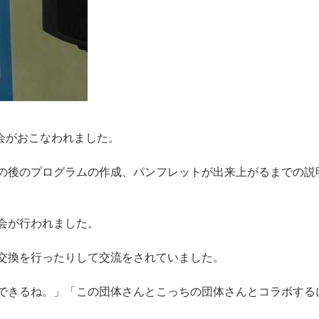
会
が
お
こ
な
わ
れ
ま
し
た
。
の
後
の
プ
ロ
グ
ラ
ム
の
作
成
、
パ
ン
フ
レ
ッ
ト
が
出
来
上
が
る
ま
で
の
説
会
が
行
わ
れ
ま
し
た
。
交
換
を
行
っ
た
り
し
て
交
流
を
さ
れ
て
い
ま
し
た
。
で
き
る
ね
。
」
「
こ
の
団
体
さ
ん
と
こ
っ
ち
の
団
体
さ
ん
と
コ
ラ
ボ
す
る