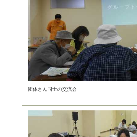
団
体
さ
ん
同
士
の
交
流
会