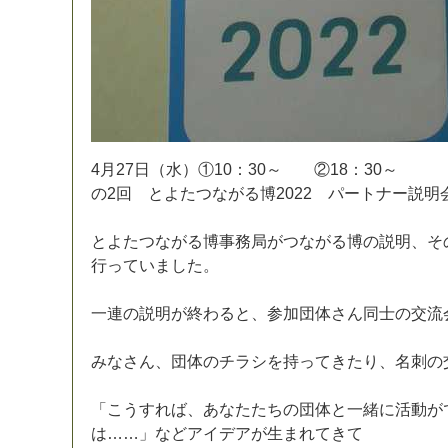
4
月
2
7
日
（
水
）
①
1
0
：
3
0
～
②
1
8
：
3
0
～
の
2
回
と
よ
た
つ
な
が
る
博
2
0
2
2
パ
ー
ト
ナ
ー
説
明
と
よ
た
つ
な
が
る
博
事
務
局
が
つ
な
が
る
博
の
説
明
、
そ
行
っ
て
い
ま
し
た
。
一
連
の
説
明
が
終
わ
る
と
、
参
加
団
体
さ
ん
同
士
の
交
流
み
な
さ
ん
、
団
体
の
チ
ラ
シ
を
持
っ
て
き
た
り
、
名
刺
の
「
こ
う
す
れ
ば
、
あ
な
た
た
ち
の
団
体
と
一
緒
に
活
動
が
は
…
…
」
な
ど
ア
イ
デ
ア
が
生
ま
れ
て
き
て