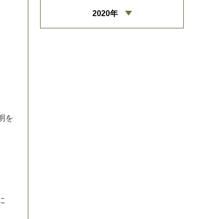
2020年
明
を
に