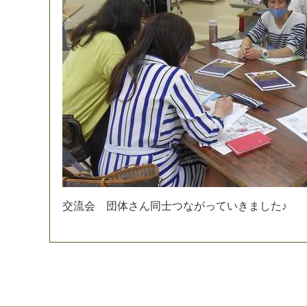
交
流
会
団
体
さ
ん
同
士
つ
な
が
っ
て
い
き
ま
し
た
♪