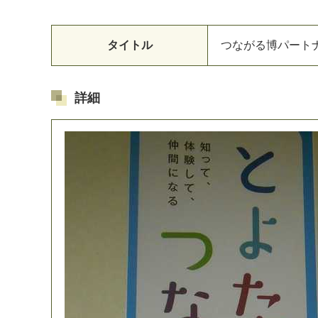
タイトル
つ
な
が
る
博
パ
ー
ト
詳細
マイメディア検索