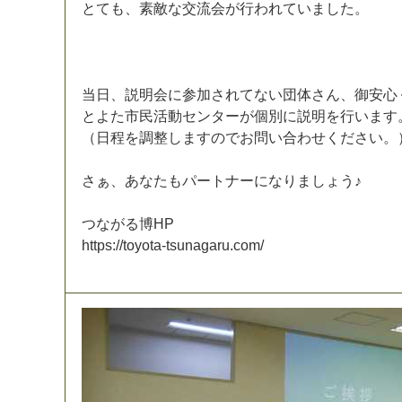
と
て
も
、
素
敵
な
交
流
会
が
行
わ
れ
て
い
ま
し
た
。
当
日
、
説
明
会
に
参
加
さ
れ
て
な
い
団
体
さ
ん
、
御
安
心
と
よ
た
市
民
活
動
セ
ン
タ
ー
が
個
別
に
説
明
を
行
い
ま
す
（
日
程
を
調
整
し
ま
す
の
で
お
問
い
合
わ
せ
く
だ
さ
い
。
さ
ぁ
、
あ
な
た
も
パ
ー
ト
ナ
ー
に
な
り
ま
し
ょ
う
♪
つ
な
が
る
博
H
P
h
t
t
p
s
:
/
/
t
o
y
o
t
a
-
t
s
u
n
a
g
a
r
u
.
c
o
m
/