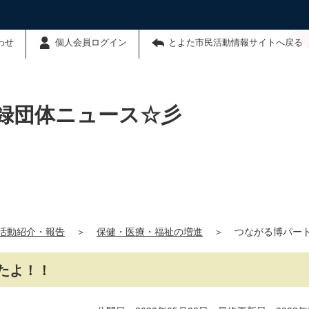
わせ
個人会員ログイン
とよた市民活動情報サイトへ戻る
録団体ニュース☆彡
活動紹介・報告
＞
保健・医療・福祉の増進
＞
つながる博パー
たよ！！