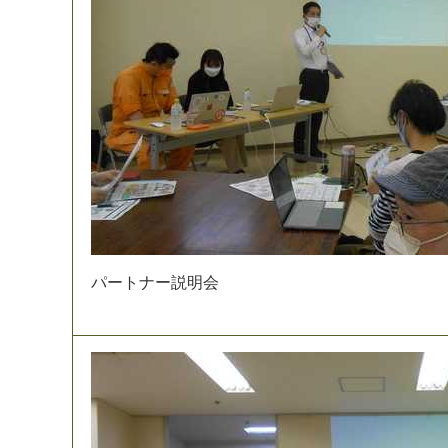
パ
ー
ト
ナ
ー
説
明
会