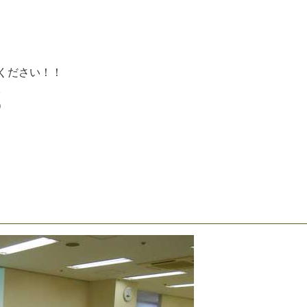
く
だ
さ
い
！
！
。
）