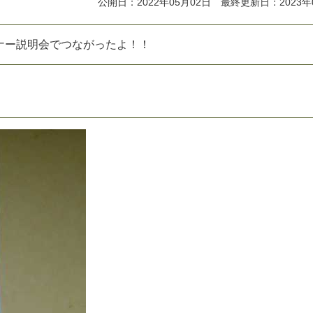
公開日：2022年05月02日 最終更新日：2023年
ナ
ー
説
明
会
で
つ
な
が
っ
た
よ
！
！