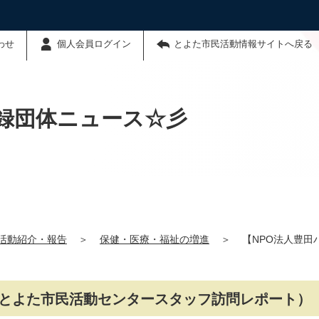
わせ
個人会員ログイン
とよた市民活動情報サイトへ戻る
録団体ニュース☆彡
活動紹介・報告
＞
保健・医療・福祉の増進
＞
【NPO法人豊
（とよた市民活動センタースタッフ訪問レポート）