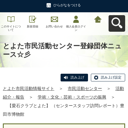
ひらがなをつける
このサイトにつ
新規登録
お問い合わせ
個人会員ログイ
とよた市民活動
いて
ン
情報サイトへ戻
る
とよた市民活動センター登録団体ニュ
ース☆彡
読み上げ
読み上げ設定
とよた市民活動情報サイト
＞
市民活動センター
＞
活動
紹介・報告
＞
学術・文化・芸術・スポーツの振興
＞
【愛石クラブとよた】 （センタースタッフ訪問レポート）豊
田市博物館