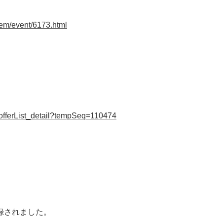
tem/event/6173.html
er/offerList_detail?tempSeq=110474
録されました。