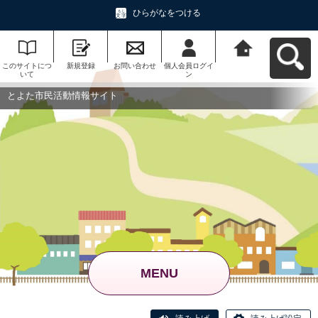
ひらがなをつける
このサイトにつ
新規登録
お問い合わせ
個人会員ログイ
とよた市民活動
いて
ン
情報サイトへ戻
る
とよた市民活動情報サイト
MENU