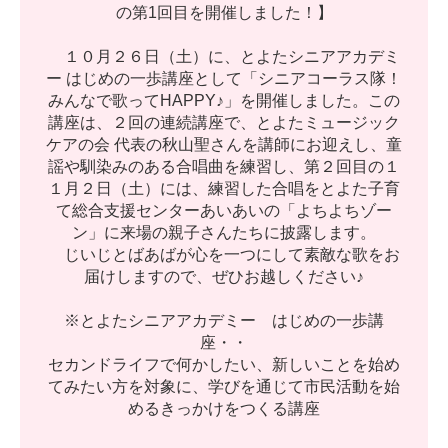
の
第
1
回
目
を
開
催
し
ま
し
た
！
】
１
０
月
２
６
日
（
土
）
に
、
と
よ
た
シ
ニ
ア
ア
カ
デ
ミ
ー
は
じ
め
の
一
歩
講
座
と
し
て
「
シ
ニ
ア
コ
ー
ラ
ス
隊
！
み
ん
な
で
歌
っ
て
H
A
P
P
Y
♪
」
を
開
催
し
ま
し
た
。
こ
の
講
座
は
、
２
回
の
連
続
講
座
で
、
と
よ
た
ミ
ュ
ー
ジ
ッ
ク
ケ
ア
の
会
代
表
の
秋
山
聖
さ
ん
を
講
師
に
お
迎
え
し
、
童
謡
や
馴
染
み
の
あ
る
合
唱
曲
を
練
習
し
、
第
２
回
目
の
１
１
月
２
日
（
土
）
に
は
、
練
習
し
た
合
唱
を
と
よ
た
子
育
て
総
合
支
援
セ
ン
タ
ー
あ
い
あ
い
の
「
よ
ち
よ
ち
ゾ
ー
ン
」
に
来
場
の
親
子
さ
ん
た
ち
に
披
露
し
ま
す
。
じ
い
じ
と
ば
あ
ば
が
心
を
一
つ
に
し
て
素
敵
な
歌
を
お
届
け
し
ま
す
の
で
、
ぜ
ひ
お
越
し
く
だ
さ
い
♪
※
と
よ
た
シ
ニ
ア
ア
カ
デ
ミ
ー
は
じ
め
の
一
歩
講
座
・
・
セ
カ
ン
ド
ラ
イ
フ
で
何
か
し
た
い
、
新
し
い
こ
と
を
始
め
て
み
た
い
方
を
対
象
に
、
学
び
を
通
じ
て
市
民
活
動
を
始
め
る
き
っ
か
け
を
つ
く
る
講
座