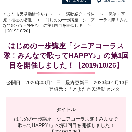
読み上げ
読み上げ設定
とよた市民活動情報サイト
＞
活動紹介・報告
＞
保健・医
療・福祉の増進
＞
はじめの一歩講座「シニアコーラス隊！みん
なで歌ってHAPPY♪」の第1回目を開催しました！
【2019/10/26】
はじめの一歩講座「シニアコーラス
隊！みんなで歌ってHAPPY♪」の第1回
目を開催しました！【2019/10/26】
公開日：2020年03月11日 最終更新日：2023年01月13日
登録元：「
とよた市民活動センター
」
タイトル
は
じ
め
の
一
歩
講
座
「
シ
ニ
ア
コ
ー
ラ
ス
隊
！
み
ん
な
で
歌
っ
て
H
A
P
P
Y
♪
」
の
第
1
回
目
を
開
催
し
ま
し
た
！
【
2
0
1
9
/
1
0
/
2
6
】