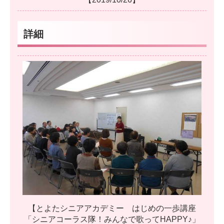
詳細
【
と
よ
た
シ
ニ
ア
ア
カ
デ
ミ
ー
は
じ
め
の
一
歩
講
座
「
シ
ニ
ア
コ
ー
ラ
ス
隊
！
み
ん
な
で
歌
っ
て
H
A
P
P
Y
♪
」