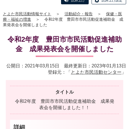
読み上げ
読み上げ設定
とよた市民活動情報サイト
＞
活動紹介・報告
＞
保健・医
療・福祉の増進
＞
令和2年度 豊田市市民活動促進補助金 成
果発表会を開催しました
令和2年度 豊田市市民活動促進補助
金 成果発表会を開催しました
公開日：2021年03月15日 最終更新日：2023年01月13日
登録元：「
とよた市民活動センター
」
タイトル
令
和
2
年
度
豊
田
市
市
民
活
動
促
進
補
助
金
成
果
発
表
会
を
開
催
し
ま
し
た
！
！
詳細