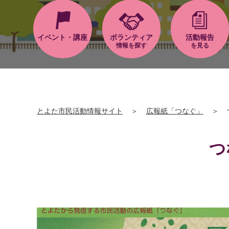
イベント・講座
ボランティア
活動報告
情報を探す
を見る
とよた市民活動情報サイト
＞
広報紙「つなぐ」
＞
つ