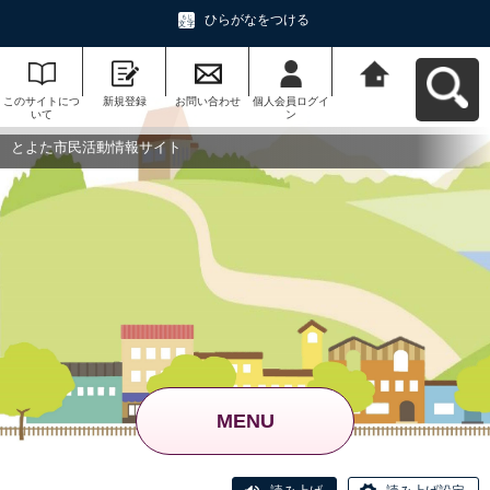
ひらがなをつける
このサイトにつ
新規登録
お問い合わせ
個人会員ログイ
とよた市民活動
いて
ン
情報サイトへ戻
る
とよた市民活動情報サイト
MENU