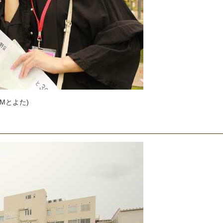
M
と
よ
た
)