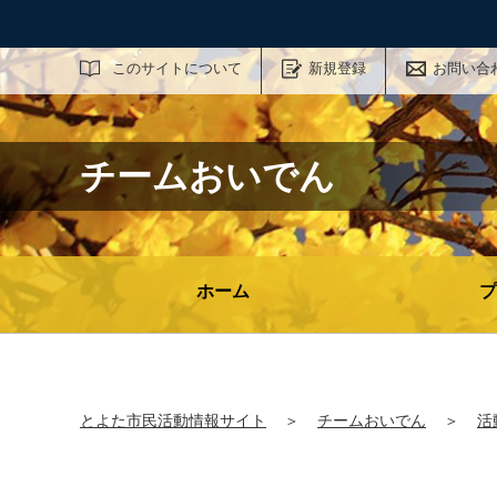
サイト内検索
このサイトについて
新規登録
お問い合
チームおいでん
ホーム
プ
とよた市民活動情報サイト
＞
チームおいでん
＞
活