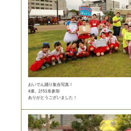
お
い
で
ん
踊
り
集
合
写
真
！
4
連
、
計
5
1
名
参
加
あ
り
が
と
う
ご
ざ
い
ま
し
た
！