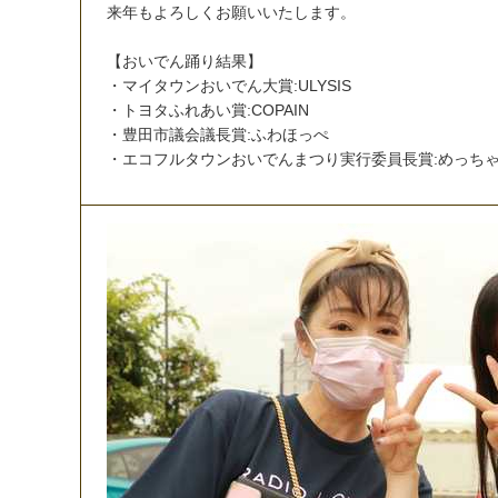
来
年
も
よ
ろ
し
く
お
願
い
い
た
し
ま
す
。
【
お
い
で
ん
踊
り
結
果
】
・
マ
イ
タ
ウ
ン
お
い
で
ん
大
賞
:
U
L
Y
S
I
S
・
ト
ヨ
タ
ふ
れ
あ
い
賞
:
C
O
P
A
I
N
・
豊
田
市
議
会
議
長
賞
:
ふ
わ
ほ
っ
ぺ
・
エ
コ
フ
ル
タ
ウ
ン
お
い
で
ん
ま
つ
り
実
行
委
員
長
賞
:
め
っ
ち