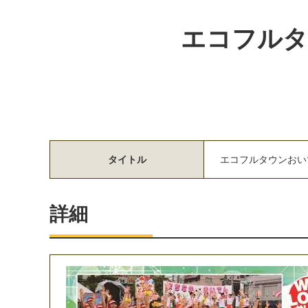
エコフルタ
タイトル
エ
コ
フ
ル
タ
ウ
ン
お
い
詳細