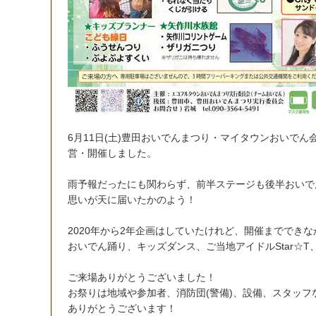
6
月
1
1
日
(
土
)
豊
田
お
い
で
ん
ま
つ
り
・
マ
イ
タ
ウ
ン
お
い
で
ん
営
・
開
催
し
ま
し
た
。
雨
予
報
だ
っ
た
に
も
関
わ
ら
ず
、
前
半
ス
テ
ー
ジ
も
後
半
お
い
で
思
い
が
天
に
届
い
た
か
の
よ
う
！
2
0
2
0
年
か
ら
2
年
企
画
は
し
て
い
た
け
れ
ど
、
開
催
ま
で
で
き
な
お
い
で
ん
踊
り
、
キ
ッ
ズ
ダ
ン
ス
、
ご
当
地
ア
イ
ド
ル
S
t
a
r
☆
T
ご
来
場
あ
り
が
と
う
ご
ざ
い
ま
し
た
！
お
祭
り
は
地
域
や
参
加
者
、
消
防
団
(
警
備
)
、
設
備
、
ス
タ
ッ
フ
あ
り
が
と
う
ご
ざ
い
ま
す
！