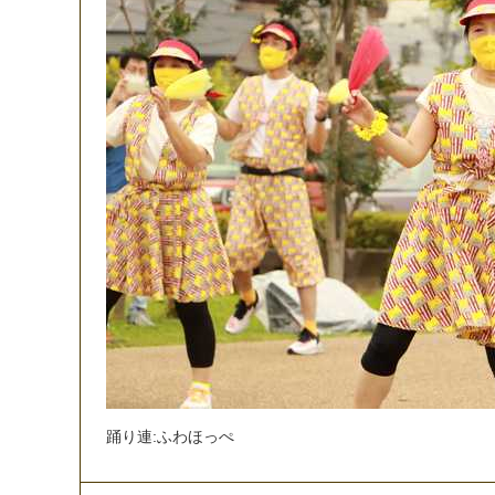
踊
り
連
:
ふ
わ
ほ
っ
ぺ