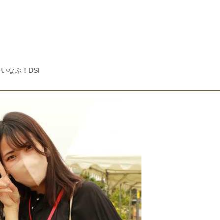
ゃ
い
な
ぶ
！
D
S
I