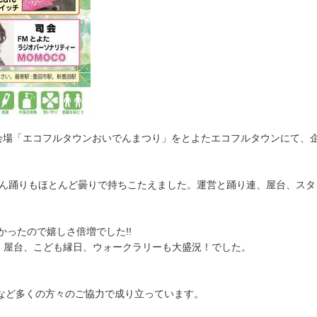
会
場
「
エ
コ
フ
ル
タ
ウ
ン
お
い
で
ん
ま
つ
り
」
を
と
よ
た
エ
コ
フ
ル
タ
ウ
ン
に
て
、
ん
踊
り
も
ほ
と
ん
ど
曇
り
で
持
ち
こ
た
え
ま
し
た
。
運
営
と
踊
り
連
、
屋
台
、
ス
タ
か
っ
た
の
で
嬉
し
さ
倍
増
で
し
た
!
!
、
屋
台
、
こ
ど
も
縁
日
、
ウ
ォ
ー
ク
ラ
リ
ー
も
大
盛
況
！
で
し
た
。
な
ど
多
く
の
方
々
の
ご
協
力
で
成
り
立
っ
て
い
ま
す
。