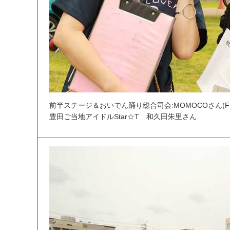
前
半
ス
テ
ー
ジ
＆
お
い
で
ん
踊
り
総
合
司
会
:
M
O
M
O
C
O
さ
ん
(
F
豊
田
ご
当
地
ア
イ
ド
ル
S
t
a
r
☆
T
和
久
田
朱
里
さ
ん