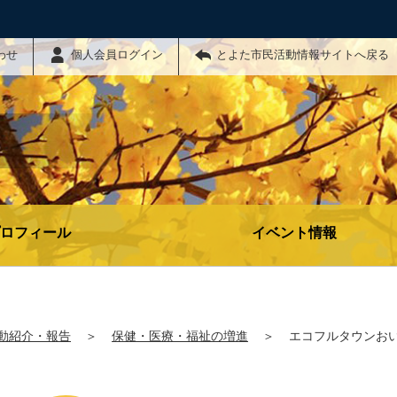
わせ
個人会員ログイン
とよた市民活動情報サイトへ戻る
ロフィール
イベント情報
動紹介・報告
＞
保健・医療・福祉の増進
＞
エコフルタウンお