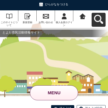
ひらがなをつける
このサイトにつ
新規登録
お問い合わせ
個人会員ログイ
とよた市民活動
いて
ン
情報サイトへ戻
る
とよた市民活動情報サイト
MENU