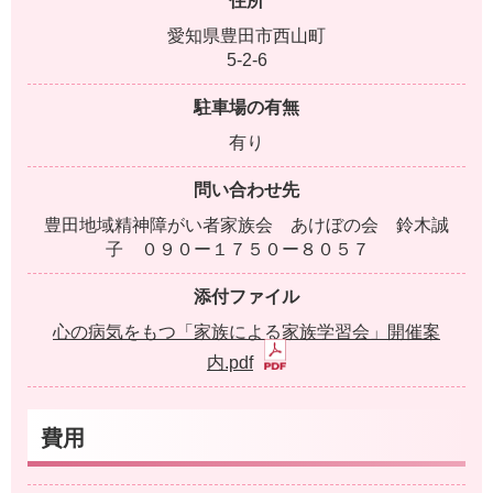
住所
愛知県豊田市西山町
5-2-6
駐車場の有無
有り
問い合わせ先
豊田地域精神障がい者家族会 あけぼの会 鈴木誠
子 ０９０ー１７５０ー８０５７
添付ファイル
心の病気をもつ「家族による家族学習会」開催案
内.pdf
費用