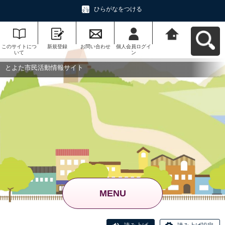
ひらがなをつける
このサイトにつ
新規登録
お問い合わせ
個人会員ログイ
とよた市民活動
いて
ン
情報サイトへ戻
る
とよた市民活動情報サイト
MENU