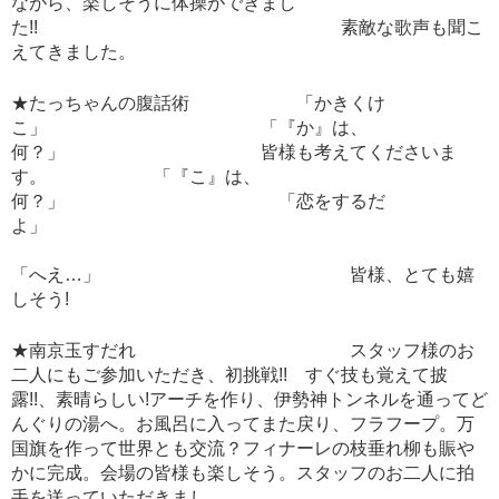
ながら、楽しそうに体操ができまし
た!! 素敵な歌声も聞こ
えてきました。
★たっちゃんの腹話術 「かきくけ
こ」 「『か』は、
何？」 皆様も考えてくださいま
す。 「『こ』は、
何？」 「恋をするだ
よ」
「へえ…」 皆様、とても嬉
しそう!
★南京玉すだれ スタッフ様のお
二人にもご参加いただき、初挑戦!! すぐ技も覚えて披
露!!、素晴らしい!アーチを作り、伊勢神トンネルを通ってど
んぐりの湯へ。お風呂に入ってまた戻り、フラフープ。万
国旗を作って世界とも交流？フィナーレの枝垂れ柳も賑や
かに完成。会場の皆様も楽しそう。スタッフのお二人に拍
手を送っていただきまし