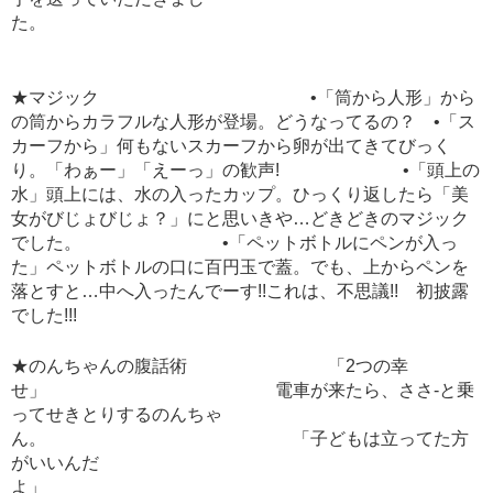
た。
★マジック •「筒から人形」から
の筒からカラフルな人形が登場。どうなってるの？ •「ス
カーフから」何もないスカーフから卵が出てきてびっく
り。「わぁー」「えーっ」の歓声! •「頭上の
水」頭上には、水の入ったカップ。ひっくり返したら「美
女がびじょびじょ？」にと思いきや…どきどきのマジック
でした。 •「ペットボトルにペンが入っ
た」ペットボトルの口に百円玉で蓋。でも、上からペンを
落とすと…中へ入ったんでーす!!これは、不思議!! 初披露
でした!!!
★のんちゃんの腹話術 「2つの幸
せ」 電車が来たら、ささ-と乗
ってせきとりするのんちゃ
ん。 「子どもは立ってた方
がいいんだ
よ」