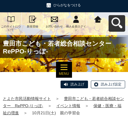
ひらがなをつける
このサイトにつ
新規登録
お問い合わせ
個人会員ログイ
とよた市民活動
いて
ン
情報サイトへ戻
る
豊田市こども・若者総合相談センター
RePPO-りっぽ-
MENU
読み上げ
読み上げ設定
とよた市民活動情報サイト
＞
豊田市こども・若者総合相談セン
ター RePPO-りっぽ-
＞
イベント情報
＞
保健・医療・福
祉の増進
＞
10月21日(土) 親の学習会