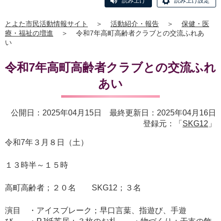
読み上げ
読み上げ設定
とよた市民活動情報サイト
＞
活動紹介・報告
＞
保健・医
療・福祉の増進
＞
令和7年高町高齢者クラブとの交流ふれあ
い
令和7年高町高齢者クラブとの交流ふれ
あい
公開日：2025年04月15日 最終更新日：2025年04月16日
登録元：「
SKG12
」
令和7年３月８日（土）
１３時半～１５時
高町高齢者；２０名 SKG12；３名
演目 ・アイスブレーク；早口言葉、指遊び、手遊