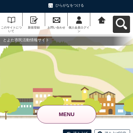
ひらがなをつける
このサイトにつ
新規登録
お問い合わせ
個人会員ログイ
とよた市民活動
いて
ン
情報サイトへ戻
る
とよた市民活動情報サイト
MENU