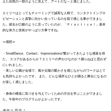
えた自然の一部のように見えて、アートだな～と感じました。
エミリーはとってもチャーミングで誠実な人柄で、コンタクトインプロ
ビゼーションと真摯に向かい合っているのを肌で感じる事ができまし
た。彼女が口癖のように言っていたのが、「Ｐｒａｃｔｉｃｅ！」基本
的な体力と技術がやっぱり大事ですね。
≪感想≫
・SmallDance、Contact、Improvisationが繋がってきたような感覚を得
た。 スコアがあるからか？エミリーの声かけなのか？踊らねばと思わず
にいれました。
・
美しい公園が会場で、風や太陽の暖かさを感じながらのワークはとて
も気持ちよかったです。 また、どんな場所もひとが踊ると舞台になるの
が楽しく感じました。
・身体の構造に気づきを与えていくための方法を学ぶことができまし
た。午前中のプログラムがよかったです。
来年も是非！