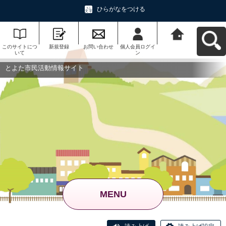
ひらがなをつける
このサイトにつ
新規登録
お問い合わせ
個人会員ログイ
とよた市民活動
いて
ン
情報サイトへ戻
る
とよた市民活動情報サイト
MENU