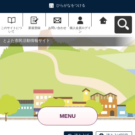
ひらがなをつける
このサイトにつ
新規登録
お問い合わせ
個人会員ログイ
とよた市民活動
いて
ン
情報サイトへ戻
る
とよた市民活動情報サイト
MENU