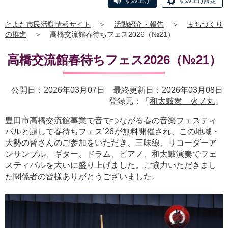
読み上げ
読み上げ設定
とよた市民活動情報サイト
＞
活動紹介・報告
＞
まちづくり
の推進
＞
高橋交流館春待ちフェス2026（№21）
高橋交流館春待ちフェス2026（№21）
公開日：2026年03月07日 最終更新日：2026年03月08日
登録元：「
和太鼓衆 火ノ丸
」
豊田市高橋交流館事業で音でつながる春の音楽フェスティ
バルと題して春待ちフェス’26が無料開催され、この地域・
大勢の皆さんのご参加をいただき、三味線、リコーダーア
ンサンブル、ギター、ドラム、ピアノ、和太鼓演奏でフェ
スティバルを大いに盛り上げました。ご協力いただきまし
た関係者の皆様ありがとうございました。