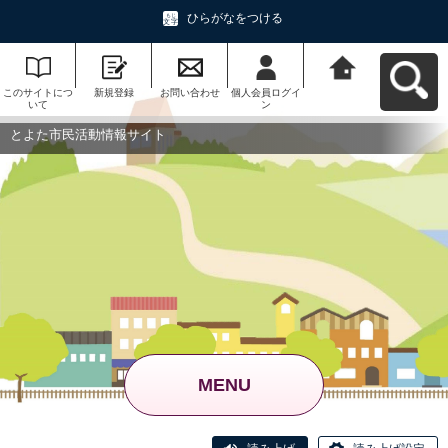
ひらがなをつける
このサイトにつ
新規登録
お問い合わせ
個人会員ログイ
とよた市民活動
いて
ン
情報サイトへ戻
る
とよた市民活動情報サイト
MENU