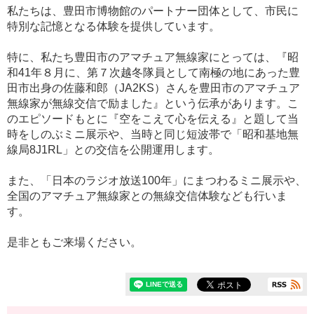
私たちは、豊田市博物館のパートナー団体として、市民に
特別な記憶となる体験を提供しています。
特に、私たち豊田市のアマチュア無線家にとっては、『昭
和41年８月に、第７次越冬隊員として南極の地にあった豊
田市出身の佐藤和郎（JA2KS）さんを豊田市のアマチュア
無線家が無線交信で励ました』という伝承があります。こ
のエピソードもとに『空をこえて心を伝える』と題して当
時をしのぶミニ展示や、当時と同じ短波帯で「昭和基地無
線局8J1RL」との交信を公開運用します。
また、「日本のラジオ放送100年」にまつわるミニ展示や、
全国のアマチュア無線家との無線交信体験なども行いま
す。
是非ともご来場ください。