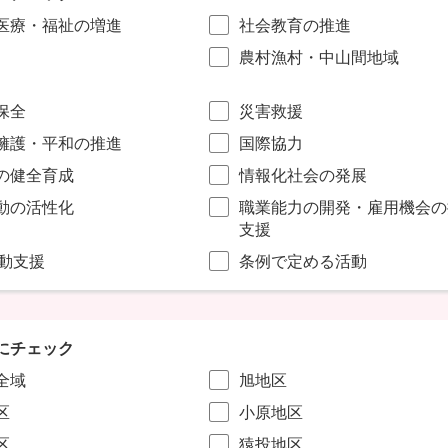
医療・福祉の増進
社会教育の推進
農村漁村・中山間地域
保全
災害救援
擁護・平和の推進
国際協力
の健全育成
情報化社会の発展
動の活性化
職業能力の開発・雇用機会の
支援
活動支援
条例で定める活動
にチェック
全域
旭地区
区
小原地区
区
猿投地区