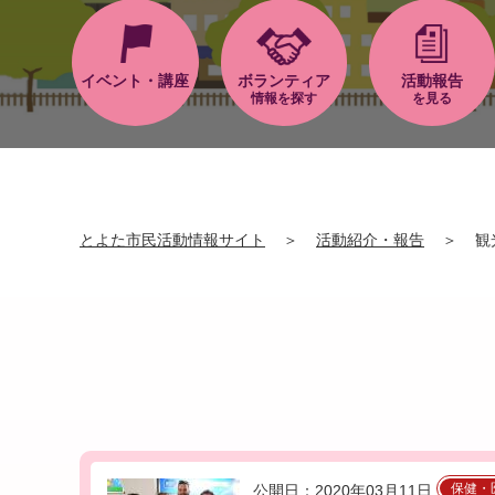
イベント・講座
ボランティア
活動報告
情報を探す
を見る
とよた市民活動情報サイト
＞
活動紹介・報告
＞
観
保健・
公開日：2020年03月11日