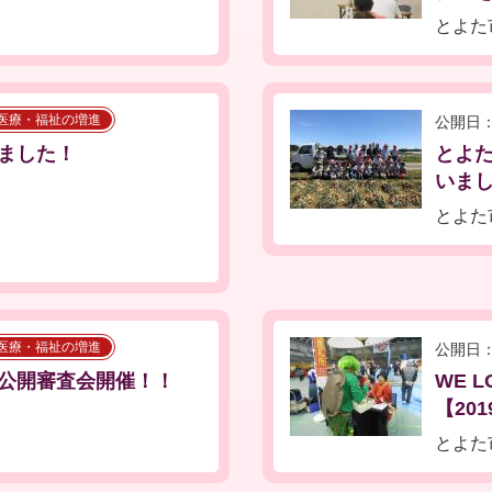
とよた
医療・福祉の増進
公開日：
ました！
とよ
いました
とよた
医療・福祉の増進
公開日：
公開審査会開催！！
WE 
【201
とよた