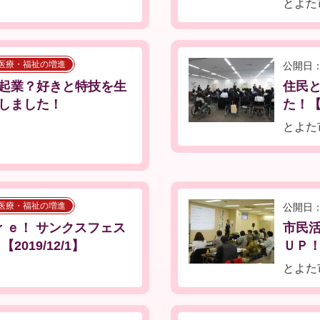
とよた
医療・福祉の増進
公開日：
起業？好きと特技を生
住民
しました！
た！【2
とよた
医療・福祉の増進
公開日：
ｒｅ！ サンクスフェス
市民
019/12/1】
ＵＰ！
とよた