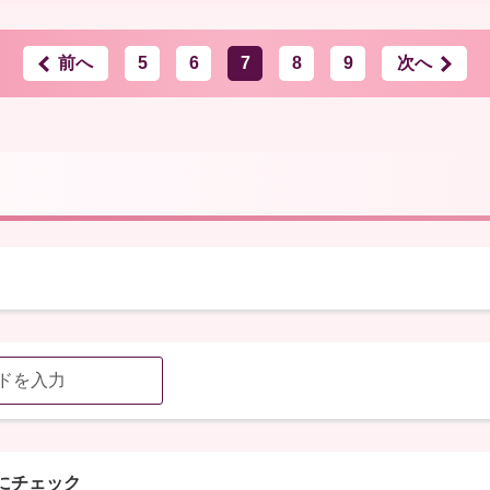
前へ
5
6
7
8
9
次へ
にチェック