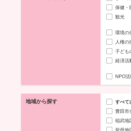
保健・
観光
環境の
人権の
子ども
経済活
NPO
地域から探す
すべて
豊田市
稲武地
挙母地