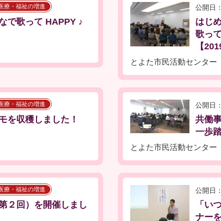
医療・福祉の増進
公開日：
歌って HAPPY ♪
はじ
歌って
【201
とよた市民活動センター
医療・福祉の増進
公開日：
モを収穫しました！
共働
一歩踏
とよた市民活動センター
医療・福祉の増進
公開日：
第２回）を開催しまし
「い
ナーを