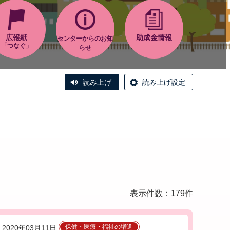
広報紙
助成金情報
センターからのお知
「つなぐ」
らせ
読み上げ
読み上げ設定
表示件数：179件
保健・医療・福祉の増進
2020年03月11日