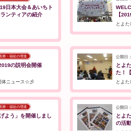
19日本大会＆あいちト
WEL
ボランティアの紹介
【201
とよた
医療・福祉の増進
公開日：
2019の説明会開催
とよ
た！【2
団体ニュース☆彡
とよた
医療・福祉の増進
公開日：
げよう」を開催しまし
とよ
の活動