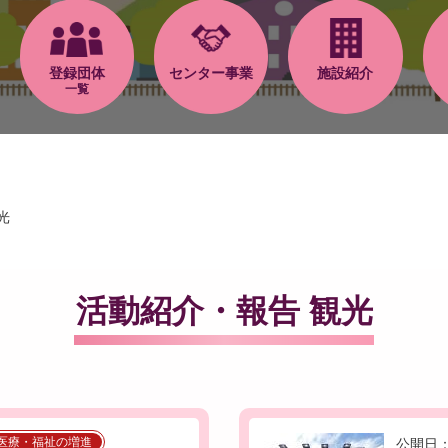
登録団体
センター事業
施設紹介
一覧
光
活動紹介・報告 観光
医療・福祉の増進
公開日：