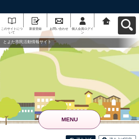
このサイトにつ
新規登録
お問い合わせ
個人会員ログイ
とよた市民活動
いて
ン
情報サイトへ戻
る
とよた市民活動情報サイト
MENU