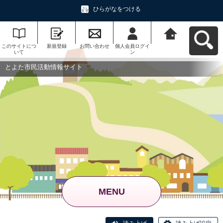
ひらがなをつける
このサイトにつ
新規登録
お問い合わせ
個人会員ログイ
とよた市民活動
いて
ン
情報サイトへ戻
る
とよた市民活動情報サイト
MENU