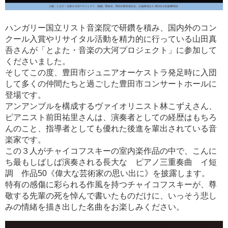
ハンガリー国立リスト音楽院で研鑽を積み、国内外のコン
クール入賞やリサイタル活動を精力的に行っている山田真
吾さんが「とよた・音楽の大河プロジェクト」に参加して
くださいました。
そしてこの度、豊田市ジュニアオーケストラ発足時に入団
して多くの仲間たちと過ごした豊田市コンサートホールに
登場です。
アンアンブルを構成するヴァイオリニスト林こずえさん、
ピアニスト前田祐里さんは、演奏者としての経歴はもちろ
んのこと、指導者としても優れた後進を輩出されている音
楽家です。
この３人がチャイコフスキーの室内楽作品の中で、こんに
ち最もしばしば演奏される長大な ピアノ三重奏曲 イ短
調 作品50《偉大な芸術家の思い出に》を披露します。
特有の感傷に彩られる作風を持つチャイコフスキーが、尊
敬する先輩の死を悼んで書いたものだけに、いっそう悲し
みの情緒を描き出した名曲をお楽しみください。