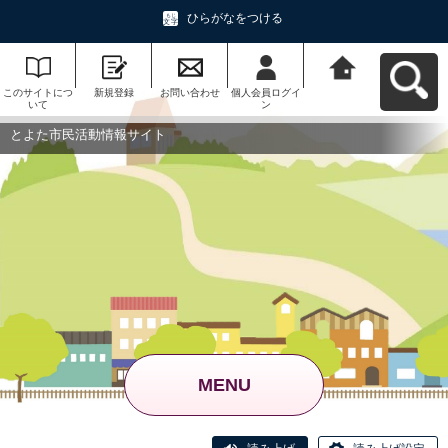
ひらがなをつける
このサイトにつ
新規登録
お問い合わせ
個人会員ログイ
とよた市民活動
いて
ン
情報サイトへ戻
る
とよた市民活動情報サイト
MENU