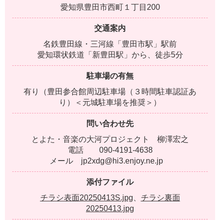
愛知県豊田市西町１丁目200
交通案内
名鉄豊田線・三河線「豊田市駅」駅前
愛知環状鉄道「新豊田駅」から、徒歩5分
駐車場の有無
有り（豊田参合館周辺駐車場（３時間駐車認証あ
り）＜元城駐車場を推奨＞）
問い合わせ先
とよた・音楽の大河プロジェクト 柳澤宏之
電話 090-4191-4638
メール jp2xdg@hi3.enjoy.ne.jp
添付ファイル
チラシ表面20250413S.jpg
、
チラシ裏面
20250413.jpg