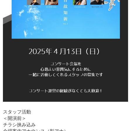
スタッフ活動
＜開演前＞
チラシ挟み込み