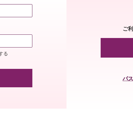
ご
する
パ