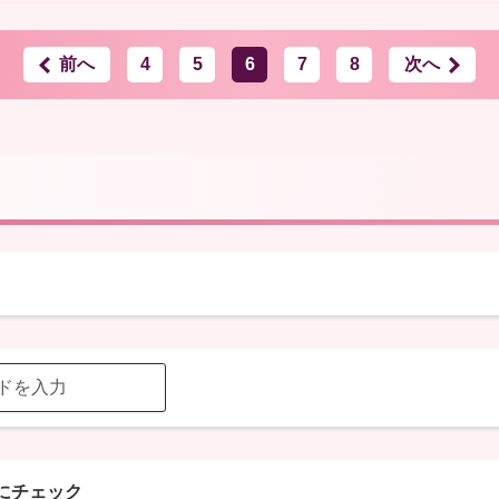
前へ
4
5
6
7
8
次へ
にチェック