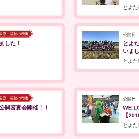
とよた
医療・福祉の増進
公開日：
ました！
とよ
いました
とよた
医療・福祉の増進
公開日：
公開審査会開催！！
WE 
【201
とよた