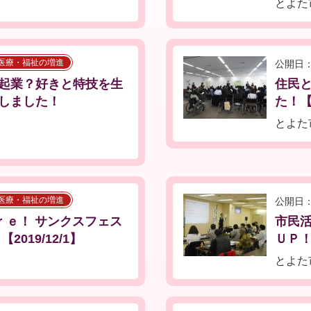
とよた
医療・福祉の増進
公開日：
起業？好きと特技を生
住民
しました！
た！【2
とよた
医療・福祉の増進
公開日：
ｒｅ！ サンクスフェス
市民
019/12/1】
ＵＰ！
とよた