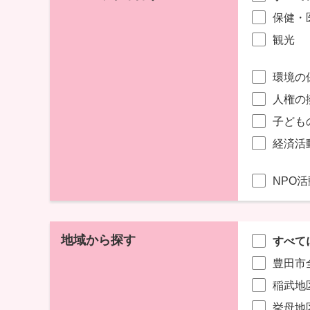
保健・
観光
環境の
人権の
子ども
経済活
NPO
地域から探す
すべて
豊田市
稲武地
挙母地