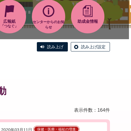
広報紙
助成金情報
センターからのお知
「つなぐ」
らせ
読み上げ
読み上げ設定
動
表示件数：164件
保健・医療・福祉の増進
2020年03月11日