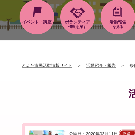
イベント・講座
ボランティア
活動報告
情報を探す
を見る
とよた市民活動情報サイト
＞
活動紹介・報告
＞
条
保健・
公開日：2020年03月11日