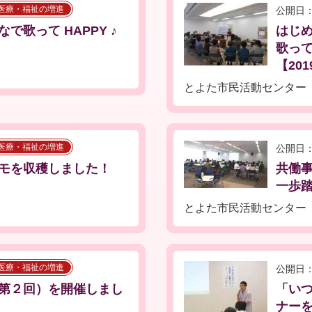
医療・福祉の増進
公開日：
歌って HAPPY ♪
はじ
歌って
【201
とよた市民活動センター
医療・福祉の増進
公開日：
モを収穫しました！
共働
一歩踏
とよた市民活動センター
医療・福祉の増進
公開日：
第２回）を開催しまし
「い
ナーを