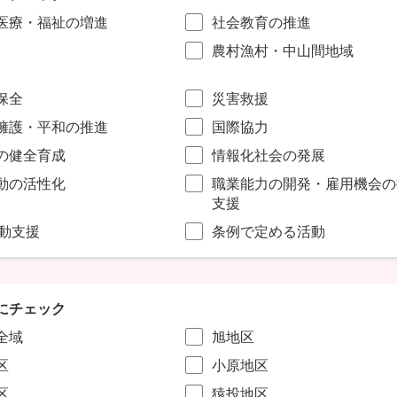
医療・福祉の増進
社会教育の推進
農村漁村・中山間地域
保全
災害救援
擁護・平和の推進
国際協力
の健全育成
情報化社会の発展
動の活性化
職業能力の開発・雇用機会の
支援
活動支援
条例で定める活動
にチェック
全域
旭地区
区
小原地区
区
猿投地区