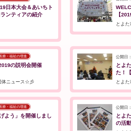
19日本大会＆あいちト
WEL
ボランティアの紹介
【201
とよた
医療・福祉の増進
公開日：
2019の説明会開催
とよ
た！【2
団体ニュース☆彡
とよた
医療・福祉の増進
公開日：
げよう」を開催しまし
とよ
の活動