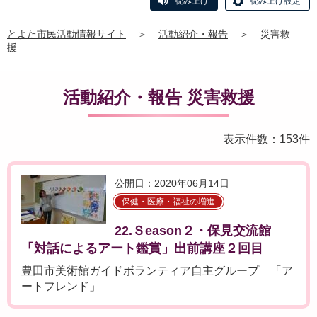
読み上げ
読み上げ設定
とよた市民活動情報サイト
＞
活動紹介・報告
＞
災害救
援
活動紹介・報告 災害救援
表示件数：153件
公開日：2020年06月14日
保健・医療・福祉の増進
22.Ｓeason２・保見交流館
「対話によるアート鑑賞」出前講座２回目
豊田市美術館ガイドボランティア自主グループ 「ア
ートフレンド」