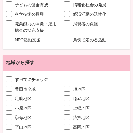
子どもの健全育成
情報化社会の発展
科学技術の振興
経済活動の活性化
職業能力の開発・雇用
消費者の保護
機会の拡充支援
NPO活動支援
条例で定める活動
地域から探す
すべてにチェック
豊田市全域
旭地区
足助地区
稲武地区
小原地区
上郷地区
挙母地区
猿投地区
下山地区
高岡地区