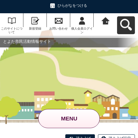
ひらがなをつける
このサイトにつ
新規登録
お問い合わせ
個人会員ログイ
とよた市民活動
いて
ン
情報サイトへ戻
る
とよた市民活動情報サイト
MENU