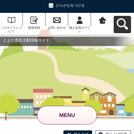
ひらがなをつける
このサイトにつ
新規登録
お問い合わせ
個人会員ログイ
とよた市民活動
いて
ン
情報サイトへ戻
る
とよた市民活動情報サイト
MENU