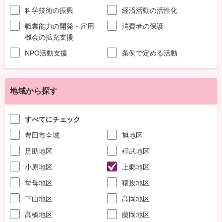
科学技術の振興
経済活動の活性化
職業能力の開発・雇用
消費者の保護
機会の拡充支援
NPO活動支援
条例で定める活動
地域から探す
すべてにチェック
豊田市全域
旭地区
足助地区
稲武地区
小原地区
上郷地区
挙母地区
猿投地区
下山地区
高岡地区
高橋地区
藤岡地区