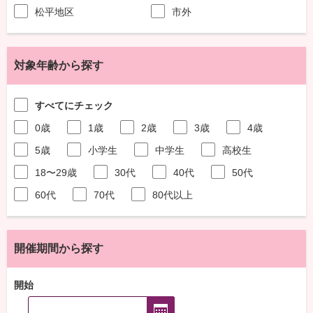
松平地区
市外
対象年齢から探す
すべてにチェック
0歳
1歳
2歳
3歳
4歳
5歳
小学生
中学生
高校生
18〜29歳
30代
40代
50代
60代
70代
80代以上
開催期間から探す
開始