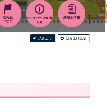
広報紙
助成金情報
センターからのお知
「つなぐ」
らせ
読み上げ
読み上げ設定