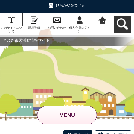
ひらがなをつける
このサイトにつ
新規登録
お問い合わせ
個人会員ログイ
とよた市民活動
いて
ン
情報サイトへ戻
る
とよた市民活動情報サイト
MENU