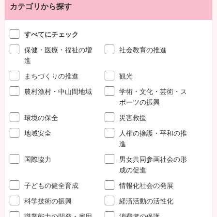
カテゴリから探す
すべてにチェック
保健・医療・福祉の増
社会教育の推進
進
まちづくりの推進
観光
農村漁村・中山間地域
学術・文化・芸術・ス
ポーツの振興
環境の保全
災害救援
地域安全
人権の擁護・平和の推
進
国際協力
男女共同参画社会の形
成の促進
子どもの健全育成
情報化社会の発展
科学技術の振興
経済活動の活性化
職業能力の開発・雇用
消費者の保護