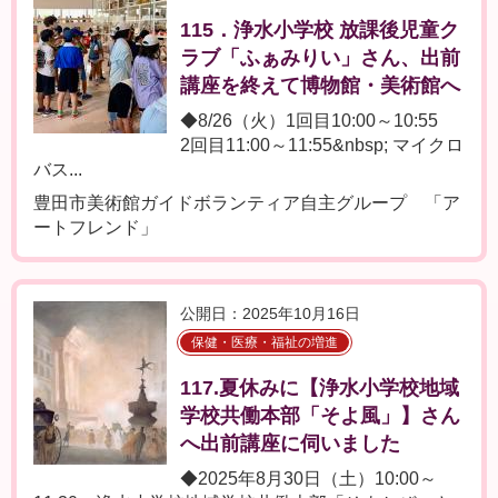
115．浄水小学校 放課後児童ク
ラブ「ふぁみりい」さん、出前
講座を終えて博物館・美術館へ
◆8/26（火）1回目10:00～10:55
2回目11:00～11:55&nbsp; マイクロ
バス...
豊田市美術館ガイドボランティア自主グループ 「ア
ートフレンド」
公開日：2025年10月16日
保健・医療・福祉の増進
117.夏休みに【浄水小学校地域
学校共働本部「そよ風」】さん
へ出前講座に伺いました
◆2025年8月30日（土）10:00～