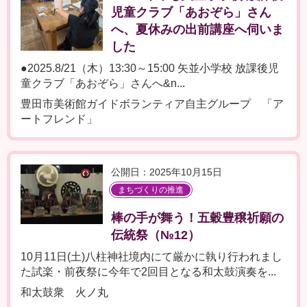
児童クラブ「あおぞら」さん
へ、夏休みの出前講座へ伺いま
した
●2025.8/21（木）13:30～15:00 矢並小学校 放課後児
童クラブ「あおぞら」さんへ&n...
豊田市美術館ガイドボランティア自主グループ 「ア
ートフレンド」
公開日：2025年10月15日
まちづくりの推進
棒の手が舞う！五穀豊穣祈願の
伝統祭（№12）
10月11日(土)八柱神社境内にて厳かに執り行われまし
た試楽・前夜祭に今年で2回目となる和太鼓演奏を...
和太鼓衆 火ノ丸