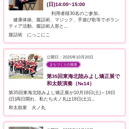
(日)14:00~15:00
利用者様30名のご参加。
健康体操、腹話術、マジック、手遊び歌等でボラン
ティア活動。腹話術人形と...
腹話術 にっこにこ
公開日：2025年10月20日
まちづくりの推進
第35回東海北陸みよし矯正展で
和太鼓演奏（№14）
第35回東海北陸みよし矯正展が10月18日(土)～19日
(日)両日開れ、私たち火ノ丸は18日(土)1...
和太鼓衆 火ノ丸