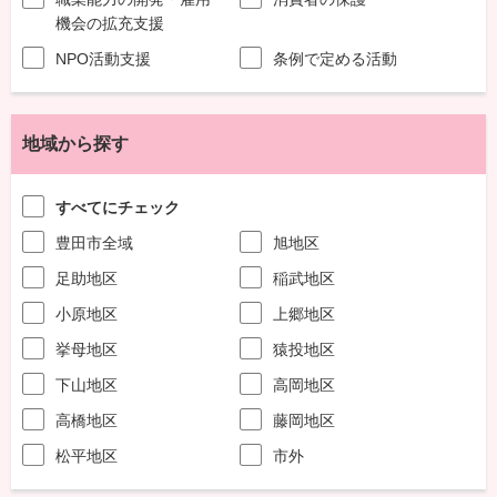
機会の拡充支援
NPO活動支援
条例で定める活動
地域から探す
すべてにチェック
豊田市全域
旭地区
足助地区
稲武地区
小原地区
上郷地区
挙母地区
猿投地区
下山地区
高岡地区
高橋地区
藤岡地区
松平地区
市外